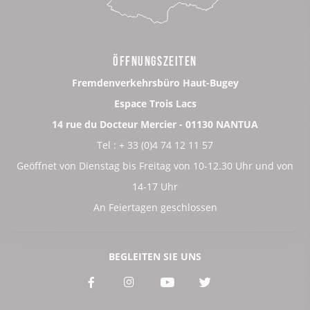
ÖFFNUNGSZEITEN
Fremdenverkehrsbüro Haut-Bugey
Espace Trois Lacs
14 rue du Docteur Mercier - 01130 NANTUA
Tel : + 33 (0)4 74 12 11 57
Geöffnet von Dienstag bis Freitag von 10-12.30 Uhr und von
14-17 Uhr
An Feiertagen geschlossen
BEGLEITEN SIE UNS
Voir
Voir
Voir
Voir
notre
notre
notre
notre