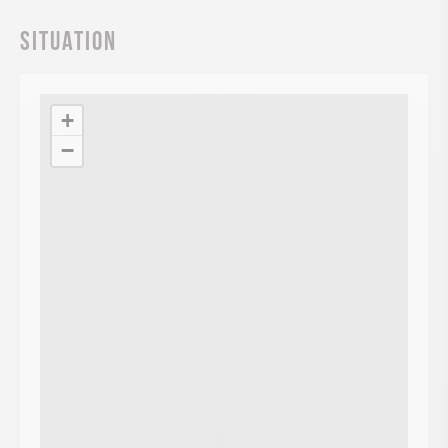
Situation
+
−