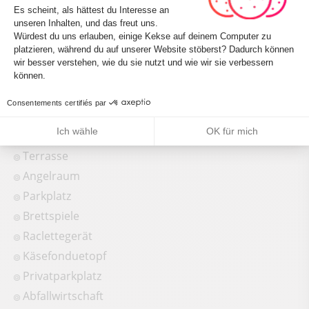
Einwilligungsmanagementplattform: 
Es scheint, als hättest du Interesse an
Kostenloser privater Internetzugang
unseren Inhalten, und das freut uns.
Bettzeug und Handtücher inbegriffen
Würdest du uns erlauben, einige Kekse auf deinem Computer zu
platzieren, während du auf unserer Website stöberst? Dadurch können
Axeptio consent
wir besser verstehen, wie du sie nutzt und wie wir sie verbessern
können.
Équipements
Hof
Consentements certifiés par
Grill
Ich wähle
OK für mich
Garage
Terrasse
Angelraum
Parkplatz
Brettspiele
Raclettegerät
Käsefonduetopf
Privatparkplatz
Abfallwirtschaft