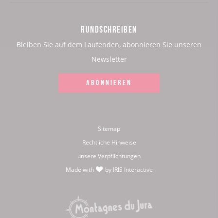
page
page
page
page
RUNDSCHREIBEN
:
:
:
:
Bleiben Sie auf dem Laufenden, abonnieren Sie unseren
Facebook
Instagram
Youtube
Twitter
Newsletter
ABONNIEREN
Sitemap
Rechtliche Hinweise
unsere Verpflichtungen
Made with
by
IRIS Interactive
love