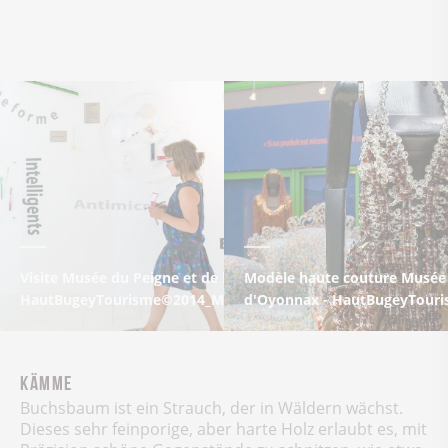
Visite Musée du Peigne et de la Plasturgie à Oyonnax -
Modèle haute couture Musée d
HautBugeyTourisme©2014_MarcChatelain
d'Oyonnax - HautBugeyTour
Kämme
Buchsbaum ist ein Strauch, der in Wäldern wächst.
Dieses sehr feinporige, aber harte Holz erlaubt es, mit