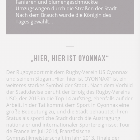
Fanfaren und blumengeschmückte
Umzugswagen durch die Straßen der Stadt.
Nach dem Brauch wurde die Königin des
Tages gewählt…
„Hier, hier ist OYONNAX“
Der Rugbysport mit dem Rugby-Verein US Oyonnax
und seinem Slogan „Hier, hier ist OYONNAX!“ ist ein
weiteres starkes Symbol der Stadt . Nach dem Vorbild
der Stadtdevise beruht der Erfolg des Rugby-Vereins
USO, der 2013 in die Top 14 aufstieg, ebenfalls auf der
Arbeit. In der Tat kommt dem Sport in Oyonnax eine
große Bedeutung zu, und die Stadt behauptet ihren
Status als sportliche Stadt durch die Austragung
nationaler und internationaler Sportereignisse: Tour
de France im Juli 2014, Französische
Gymnastikmeisterschaft im Jahr 2013, Finale der