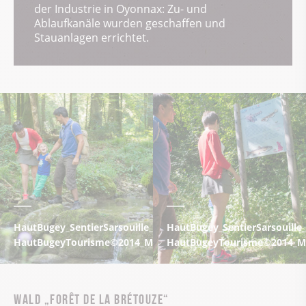
der Industrie in Oyonnax: Zu- und
Ablaufkanäle wurden geschaffen und
Stauanlagen errichtet.
HautBugey_SentierSarsouille_MC_004 -
HautBugey_SentierSarsouille
HautBugeyTourisme©2014_MarcChatelain
HautBugeyTourisme©2014_Ma
WALD „FORÊT DE LA BRÉTOUZE“