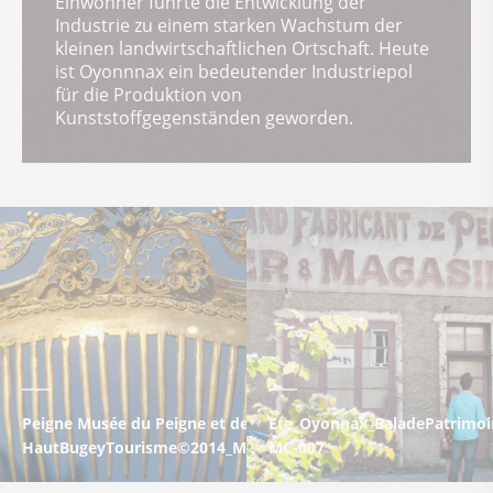
Einwohner führte die Entwicklung der
Industrie zu einem starken Wachstum der
kleinen landwirtschaftlichen Ortschaft. Heute
ist Oyonnnax ein bedeutender Industriepol
für die Produktion von
Kunststoffgegenständen geworden.
Peigne Musée du Peigne et de la Plasturgie à Oyonnax -
Ete_Oyonnax_BaladePatrimoi
HautBugeyTourisme©2014_MarcChatelain
MC-007