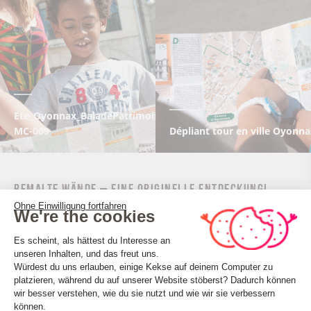
Ete_Oyonnax_BaladePatrimoine_TourismeHautBugey_2014_Ma
MC-009
Dépliant tour en ville Oyonn
Bemalte Wände – eine originelle Entdeckung!
Haben Sie Lust, die Stadt Oyonnax frei und auf
Ohne Einwilligung fortfahren
We're the cookies
originelle Weise zu besichtigen? Die Herausforderung
Einwilligungsmanagementplattform: 
besteht in Folgendem: Den Besuchern, die die Stadt
Es scheint, als hättest du Interesse an
einmal unter einem anderen Aspekt entdecken
unseren Inhalten, und das freut uns.
möchten, wird ein alternativer Rundgang voller
Würdest du uns erlauben, einige Kekse auf deinem Computer zu
Charme angeboten. Ein Spaziergang durch die
platzieren, während du auf unserer Website stöberst? Dadurch können
Axeptio consent
Straßen der Altstadt, auf der Suche nach bemalten
wir besser verstehen, wie du sie nutzt und wie wir sie verbessern
Wänden, die im Laufe der Jahre überall entstanden
können.