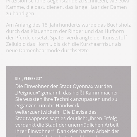
Präzision schöne Gegenstände zu schnitzen, wie etwa
Kämme, die dazu dienen, das lange Haar der Damen
zu bändigen.
Am Anfang des 18. Jahrhunderts wurde das Buchsholz
durch das Klauenhorn der Rinder und das Hufhorn
der Pferde ersetzt. Später verdrängte der Kunststoff
Zelluloid das Horn… bis sich die Kurzhaarfrisur als
neue Damenhaarmode durchsetzte.
DIE „PEIGNEUX“
Die Einwohner der Stadt Oyonnax wurden
„Peigneux“ genannt, das heißt Kammmacher.
Sie wussten ihre Technik anzupassen und zu
ergänzen, um ihr Handwerk
weiterzuentwickeln. Die Devise des
Stadtwappens sagt es deutlich: „Ihren Erfolg
verdankt die Stadt der unermüdlichen Arbeit
ihrer Einwohner“. Dank der harten Arbeit der