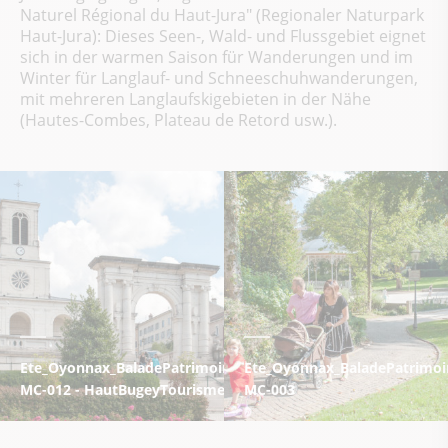
Naturel Régional du Haut-Jura" (Regionaler Naturpark
Haut-Jura): Dieses Seen-, Wald- und Flussgebiet eignet
sich in der warmen Saison für Wanderungen und im
Winter für Langlauf- und Schneeschuhwanderungen,
mit mehreren Langlaufskigebieten in der Nähe
(Hautes-Combes, Plateau de Retord usw.).
Ete_Oyonnax_BaladePatrimoine_TourismeHautBugey_2014_Ma
Ete_Oyonnax_BaladePatrimoi
MC-012 - HautBugeyTourisme©2014_MarcChatelain
MC-003