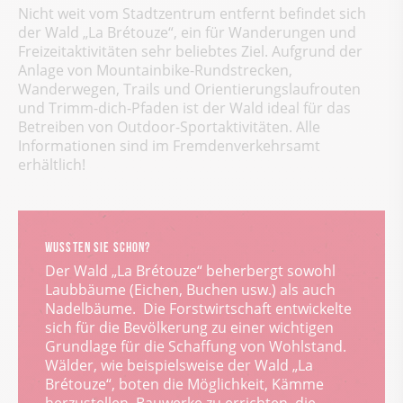
Nicht weit vom Stadtzentrum entfernt befindet sich
der Wald „La Brétouze“, ein für Wanderungen und
Freizeitaktivitäten sehr beliebtes Ziel. Aufgrund der
Anlage von Mountainbike-Rundstrecken,
Wanderwegen, Trails und Orientierungslaufrouten
und Trimm-dich-Pfaden ist der Wald ideal für das
Betreiben von Outdoor-Sportaktivitäten. Alle
Informationen sind im Fremdenverkehrsamt
erhältlich!
WUSSTEN SIE SCHON?
Der Wald „La Brétouze“ beherbergt sowohl
Laubbäume (Eichen, Buchen usw.) als auch
Nadelbäume. Die Forstwirtschaft entwickelte
sich für die Bevölkerung zu einer wichtigen
Grundlage für die Schaffung von Wohlstand.
Wälder, wie beispielsweise der Wald „La
Brétouze“, boten die Möglichkeit, Kämme
herzustellen, Bauwerke zu errichten, die