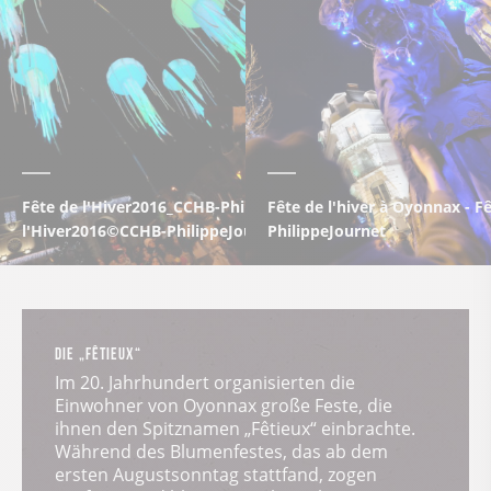
Fête de l'Hiver2016_CCHB-PhilippeJournet (14) - Fête de
Fête de l'hiver à Oyonnax - 
l'Hiver2016©CCHB-PhilippeJournet
PhilippeJournet
DIE „FÊTIEUX“
Im 20. Jahrhundert organisierten die
Einwohner von Oyonnax große Feste, die
ihnen den Spitznamen „Fêtieux“ einbrachte.
Während des Blumenfestes, das ab dem
ersten Augustsonntag stattfand, zogen