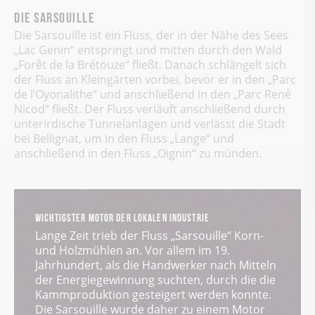
Die Sarsouille
Die Sarsouille ist ein Fluss, der in der Nähe des Sees
„Lac Genin“ entspringt und mitten durch den Wald
„Forêt de la Brétouze“ fließt. Danach schlängelt sich
der Fluss an Kleingärten vorbei, bevor er in den „Parc
de l’Oyonalithe“ und anschließend in den „Parc René
Nicod“ fließt. Der Fluss verläuft anschließend durch
unterirdische Tunnelanlagen und verlässt die Stadt
bei Bellignat, um in den Fluss „Lange“ und
anschließend in den Fluss „Oignin“ zu münden.
WICHTIGSTER MOTOR DER LOKALEN INDUSTRIE
Lange Zeit trieb der Fluss „Sarsouille“ Korn-
und Holzmühlen an. Vor allem im 19.
Jahrhundert, als die Handwerker nach Mitteln
der Energiegewinnung suchten, durch die die
Kammproduktion gesteigert werden konnte.
Die Sarsouille wurde daher zu einem Motor