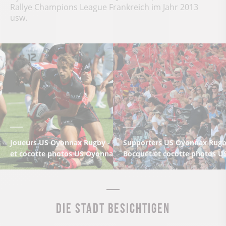
Rallye Champions League Frankreich im Jahr 2013
usw.
Joueurs US Oyonnax Rugby - USORugby2017©Pauline Bocque
Supporters US Oyonnax Rug
et cocotte photos US Oyonnax Rugby
Bocquet et cocotte photos 
Die Stadt besichtigen