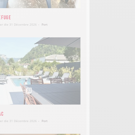
efuge
ier die 31 Décembre 2026
Port
16
5
ac
ier die 31 Décembre 2026
Port