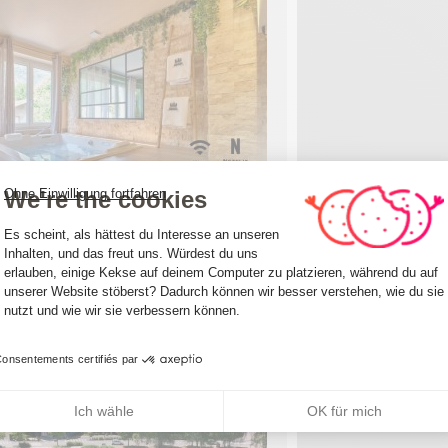
4
5
We're the cookies
Ohne Einwilligung fortfahren
Einwilligungsmanagementplattform: Pa
Es scheint, als hättest du Interesse an unseren
ndinave
Inhalten, und das freut uns. Würdest du uns
erlauben, einige Kekse auf deinem Computer zu platzieren, während du auf
ier die 31 Décembre 2026
Nantua
unserer Website stöberst? Dadurch können wir besser verstehen, wie du sie
Axeptio consent
nutzt und wie wir sie verbessern können.
Réservation en ligne
onsentements certifiés par
70
Ich wähle
OK für mich