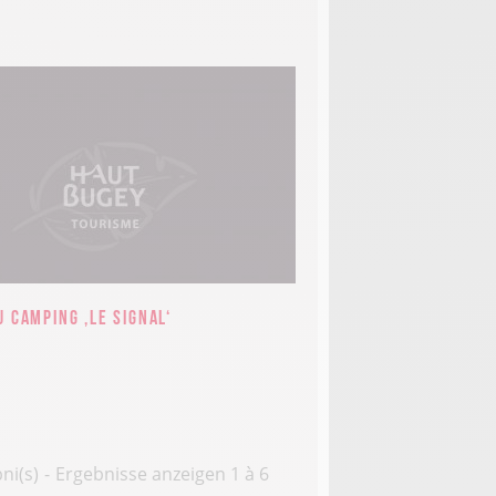
 Camping ‚Le Signal‘
ni(s)
Ergebnisse anzeigen 1 à 6