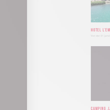
Hotel L’E
Von der 01 Janv
Camping ‚L