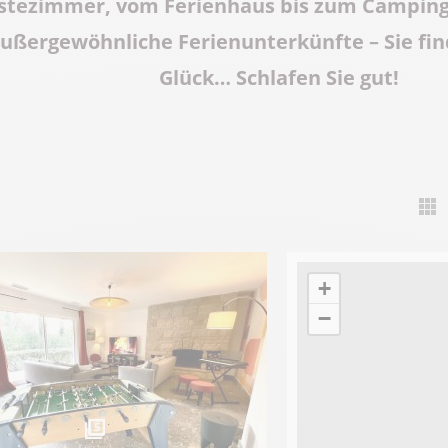
tezimmer, vom Ferienhaus bis zum Campingpl
außergewöhnliche Ferienunterkünfte – Sie fi
Glück… Schlafen Sie gut!
8
+
−
5