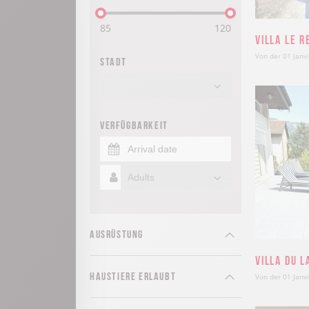
85
120
Villa Le R
Von der 01 Janv
Stadt
Verfügbarkeit
Ausrüstung
Villa du L
Haustiere erlaubt
Von der 01 Janv