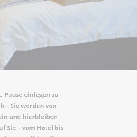
?
Know-how
Die ganze Gastronomie
e Pause einlegen zu
ch – Sie werden von
in und hierbleiben
f Sie – vom Hotel bis