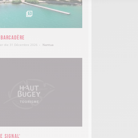
5
mbarcadère
ier die 31 Décembre 2026
Nantua
e Signal‘