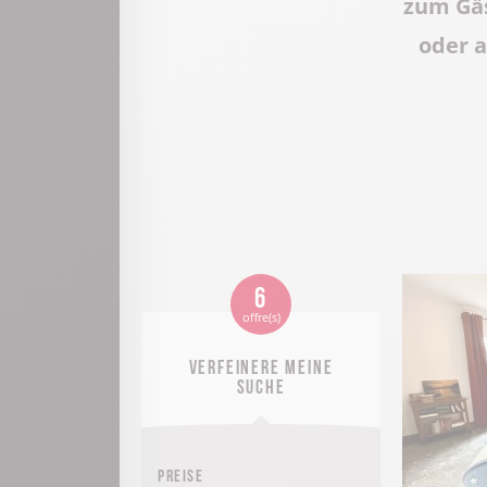
zum Gäs
oder 
6
offre(s)
Verfeinere meine
Suche
Preise