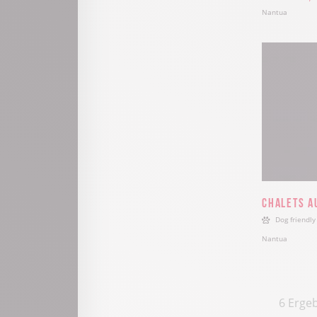
Nantua
Chalets au
Dog friendly
Nantua
6 Ergeb