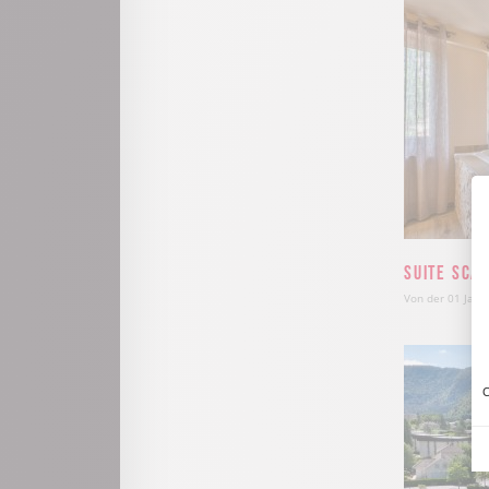
Suite Sca
Von der 01 Janv
C