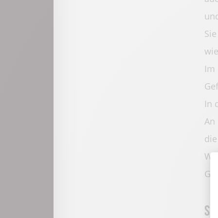
und
Sie
wie
Im 
Gef
In 
An 
die
Wan
Gaë
Sp