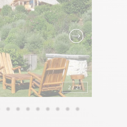
2
/
21