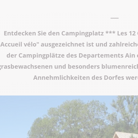
Abteikirche Saint-Michel
Grotten von Cerdon
Entdecken Sie den Campingplatz *** Les 12 
Accueil vélo" ausgezeichnet ist und zahlreic
Das ganze Erbe
der Campingplätze des Departements Ain e
grasbewachsenen und besonders blumenreiche
Annehmlichkeiten des Dorfes werd