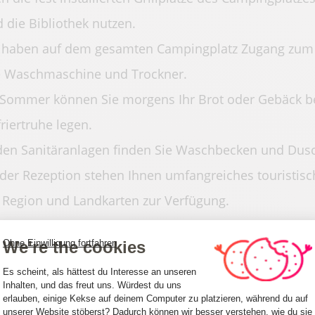
 die Bibliothek nutzen.
 haben auf dem gesamten Campingplatz Zugang zum
 Waschmaschine und Trockner.
Sommer können Sie morgens Ihr Brot oder Gebäck best
riertruhe legen.
den Sanitäranlagen finden Sie Waschbecken und Dus
der Rezeption stehen Ihnen umfangreiches touristisc
 Region und Landkarten zur Verfügung.
derungen und Fahrradtouren sind direkt vom Campi
We're the cookies
Ohne Einwilligung fortfahren
lle und Loïc können Ihnen Tipps geben, wie Sie das 
Einwilligungsmanagementplattform: Pa
Es scheint, als hättest du Interesse an unseren
Inhalten, und das freut uns. Würdest du uns
rachen
erlauben, einige Kekse auf deinem Computer zu platzieren, während du auf
unserer Website stöberst? Dadurch können wir besser verstehen, wie du sie
Axeptio consent