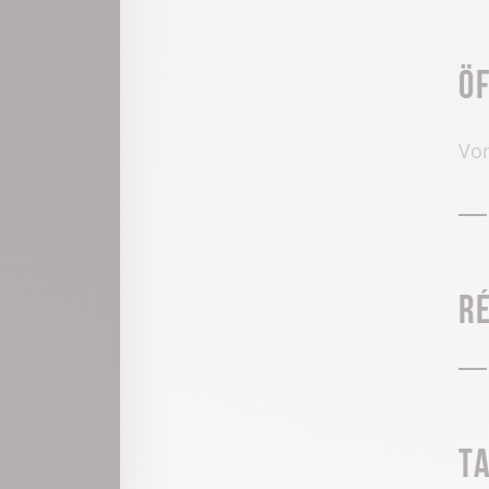
Ö
Vom
R
T