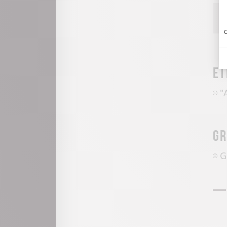
C
Et
"
Gr
G