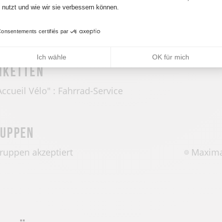
nutzt und wie wir sie verbessern können.
Deutsch
Englisch
Spanisch
onsentements certifiés par
Ich wähle
OK für mich
iketten
Accueil Vélo" : Fahrrad-Service
uppen
ruppen akzeptiert
Maxima