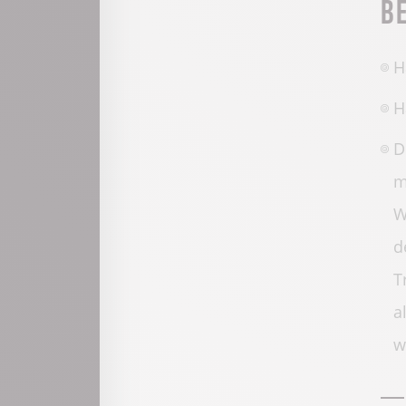
B
H
H
D
m
W
d
T
a
w