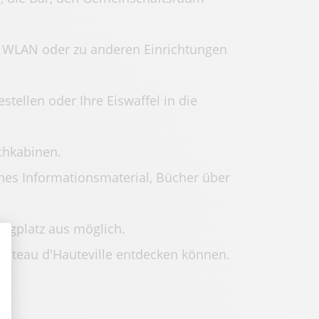
 WLAN oder zu anderen Einrichtungen
ellen oder Ihre Eiswaffel in die
chkabinen.
hes Informationsmaterial, Bücher über
ngplatz aus möglich.
Plateau d'Hauteville entdecken können.
ssen Sie Ihre Optionen an