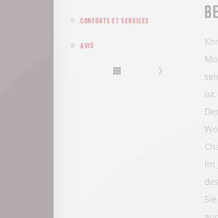
B
Conforts et services
Kom
Avis
Mou
sei
ist.
Der
Woh
Cha
Im 
des
Sie
auc