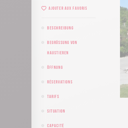
Ajouter aux favoris
Beschreibung
Begrüssung von
Haustieren
Öffnung
Réservations
Tarifs
Situation
Capacité