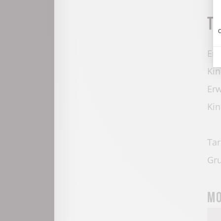
T
C
Erw
Kin
Erw
Kin
Tar
Gru
Mo