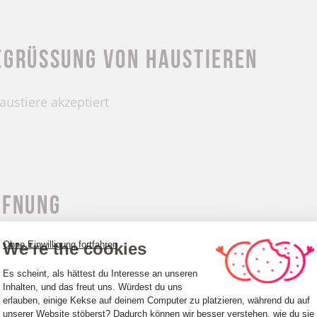
egrüssung von Haustieren
austiere akzeptiert
ffnung
We're the cookies
Ohne Einwilligung fortfahren
en Tag geöffnet.
Einwilligungsmanagementplattform: Pa
Es scheint, als hättest du Interesse an unseren
Inhalten, und das freut uns. Würdest du uns
erlauben, einige Kekse auf deinem Computer zu platzieren, während du auf
unserer Website stöberst? Dadurch können wir besser verstehen, wie du sie
Axeptio consent