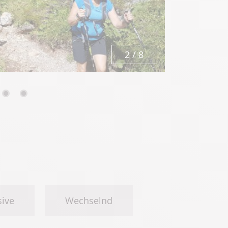
2
/
8
sive
Wechselnd