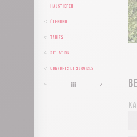
Haustieren
Öffnung
Tarifs
Situation
Conforts et services
B
Ka