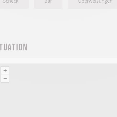
Scheck
Bar
Überweisungen
ituation
+
−