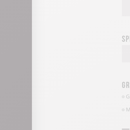
Sp
Gr
G
M