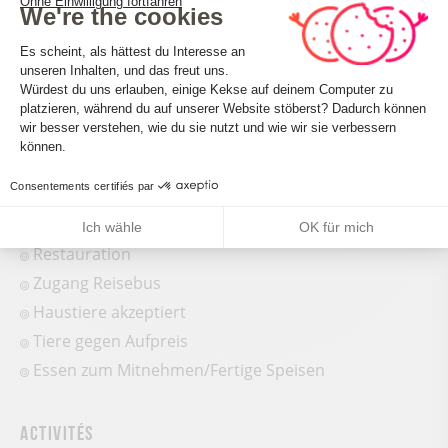
Ohne Einwilligung fortfahren
We're the cookies
Nombre de couverts en terrasse : 10
Einwilligungsmanagementplattform: 
Es scheint, als hättest du Interesse an
unseren Inhalten, und das freut uns.
Würdest du uns erlauben, einige Kekse auf deinem Computer zu
platzieren, während du auf unserer Website stöberst? Dadurch können
Axeptio consent
wir besser verstehen, wie du sie nutzt und wie wir sie verbessern
Conforts et services
können.
Consentements certifiés par
WIFI-Zugang
Delikatessen
Ich wähle
OK für mich
Restauration
Zugang Reisebus
Haustiere akzeptiert
Tiere gegen Aufpreis
Essen zum Mitnehmen/Fertige Speisen
Activités