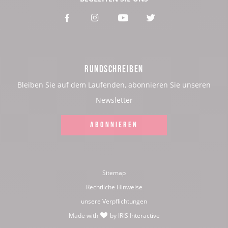
Voir
Voir
Voir
Voir
notre
notre
notre
notre
page
page
page
page
RUNDSCHREIBEN
:
:
:
:
Bleiben Sie auf dem Laufenden, abonnieren Sie unseren
Facebook
Instagram
Youtube
Twitter
Newsletter
ABONNIEREN
Sitemap
Rechtliche Hinweise
unsere Verpflichtungen
Made with
by
IRIS Interactive
love