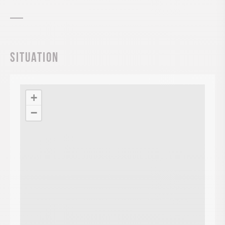
Situation
+
−