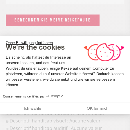
BERECHNEN SIE MEINE REISEROUTE
Ohne Einwilligung fortfahren
We're the cookies
Einwilligungsmanagementplattform: 
Es scheint, als hättest du Interesse an
unseren Inhalten, und das freut uns.
Würdest du uns erlauben, einige Kekse auf deinem Computer zu
platzieren, während du auf unserer Website stöberst? Dadurch können
Axeptio consent
Accueil des personnes en situation de handicap
wir besser verstehen, wie du sie nutzt und wie wir sie verbessern
Tourisme adapté : Aucune valeur
können.
Nombre de pers. pouvant être accueillis en fauteuil
Consentements certifiés par
roulant : Aucune valeur
Descriptif handicap mental : Aucune valeur
Ich wähle
OK für mich
Descriptif handicap moteur : Aucune valeur
Descriptif handicap visuel : Aucune valeur
Descriptif handicap auditif : Aucune valeur