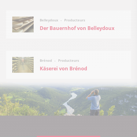
Producteurs
Belleydoux
Der Bauernhof von Belleydoux
Producteurs
Brénod
Käserei von Brénod