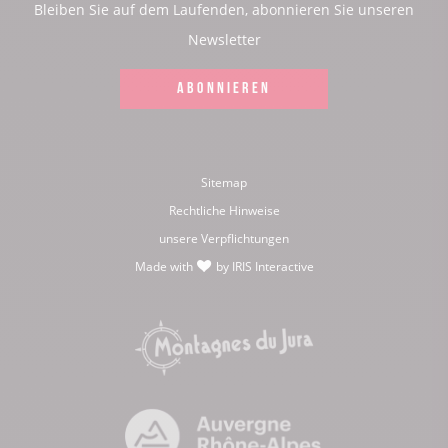
Bleiben Sie auf dem Laufenden, abonnieren Sie unseren
Facebook
Instagram
Youtube
Twitter
Newsletter
ABONNIEREN
Sitemap
Rechtliche Hinweise
unsere Verpflichtungen
Made with
by
IRIS Interactive
love