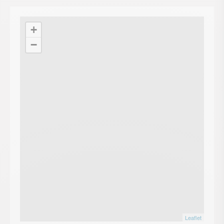
+
−
Leaflet