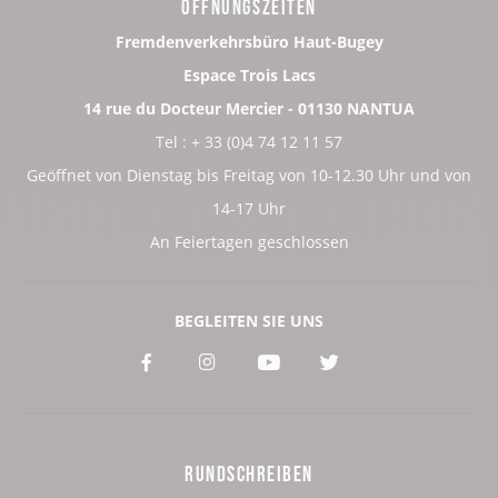
ÖFFNUNGSZEITEN
Fremdenverkehrsbüro Haut-Bugey
Espace Trois Lacs
14 rue du Docteur Mercier - 01130 NANTUA
Tel : + 33 (0)4 74 12 11 57
Geöffnet von Dienstag bis Freitag von 10-12.30 Uhr und von
14-17 Uhr
An Feiertagen geschlossen
BEGLEITEN SIE UNS
Voir
Voir
Voir
Voir
notre
notre
notre
notre
page
page
page
page
RUNDSCHREIBEN
:
:
:
: