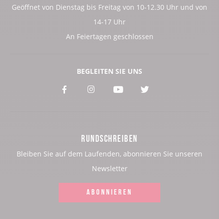
Geöffnet von Dienstag bis Freitag von 10-12.30 Uhr und von
14-17 Uhr
An Feiertagen geschlossen
BEGLEITEN SIE UNS
Voir
Voir
Voir
Voir
notre
notre
notre
notre
page
page
page
page
RUNDSCHREIBEN
:
:
:
:
Bleiben Sie auf dem Laufenden, abonnieren Sie unseren
Facebook
Instagram
Youtube
Twitter
Newsletter
ABONNIEREN