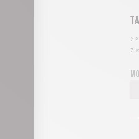
T
2 P
Zus
Mo