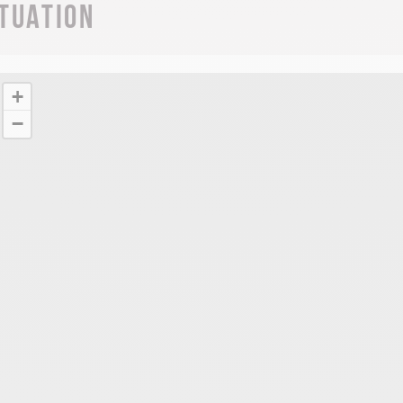
ituation
+
−