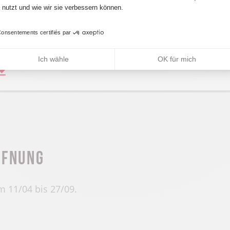
nutzt und wie wir sie verbessern können.
ultimedia
onsentements certifiés par
Ich wähle
OK für mich
ffnung
 11/04 bis 27/09.