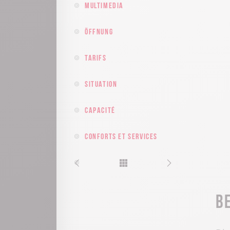
Multimedia
Öffnung
Tarifs
Situation
Capacité
Conforts et services
B