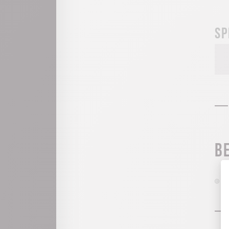
Sp
B
H