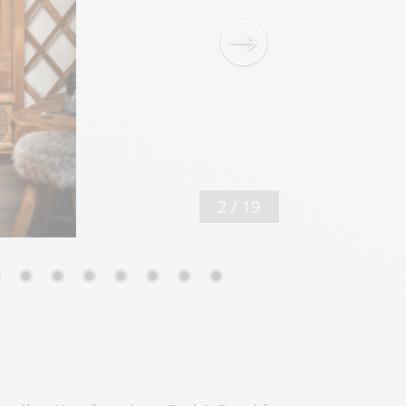
2
/
19