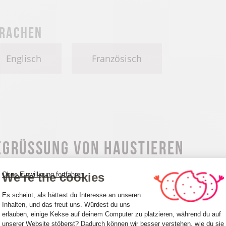
rachen
Englisch
Französisch
egrüssung von Haustieren
We're the cookies
Ohne Einwilligung fortfahren
austiere abgelehnt
Einwilligungsmanagementplattform: Pa
Es scheint, als hättest du Interesse an unseren
Inhalten, und das freut uns. Würdest du uns
erlauben, einige Kekse auf deinem Computer zu platzieren, während du auf
unserer Website stöberst? Dadurch können wir besser verstehen, wie du sie
Axeptio consent