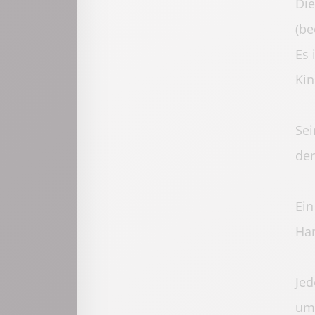
Die
(be
Es 
Kin
Sei
der
Ein
Han
Jed
uml