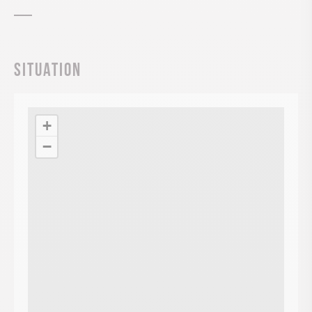
Situation
+
−