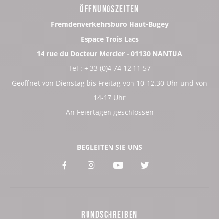
ÖFFNUNGSZEITEN
Fremdenverkehrsbüro Haut-Bugey
Espace Trois Lacs
14 rue du Docteur Mercier - 01130 NANTUA
Tel : + 33 (0)4 74 12 11 57
Geöffnet von Dienstag bis Freitag von 10-12.30 Uhr und von
14-17 Uhr
An Feiertagen geschlossen
BEGLEITEN SIE UNS
Voir
Voir
Voir
Voir
notre
notre
notre
notre
page
page
page
page
RUNDSCHREIBEN