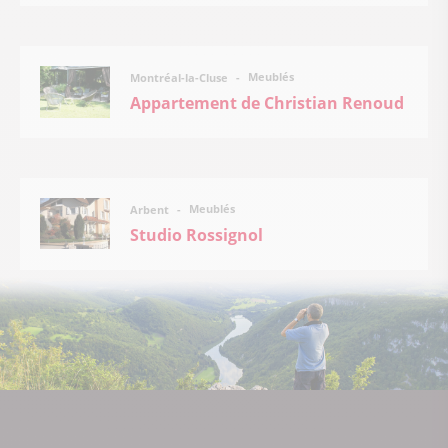
Meublés
Montréal-la-Cluse
Appartement de Christian Renoud
Meublés
Arbent
Studio Rossignol