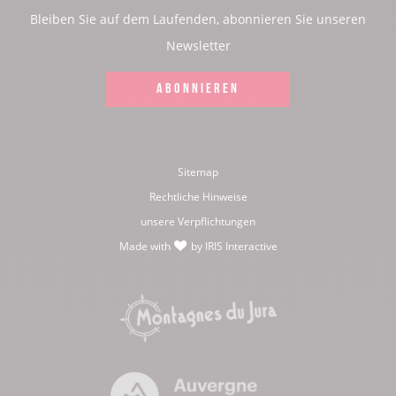
:
:
:
:
Bleiben Sie auf dem Laufenden, abonnieren Sie unseren
Facebook
Instagram
Youtube
Twitter
Newsletter
ABONNIEREN
Sitemap
Rechtliche Hinweise
unsere Verpflichtungen
Made with
by
IRIS Interactive
love