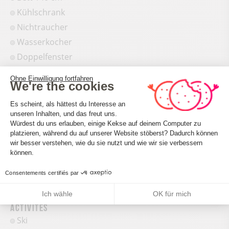
Kühlschrank
Nichtraucher
Wasserkocher
Doppelfenster
Elektroheizung
Ohne Einwilligung fortfahren
We're the cookies
Familienzimmer
Einwilligungsmanagementplattform: 
Gefrierschrank
Es scheint, als hättest du Interesse an
unseren Inhalten, und das freut uns.
Kaffeemaschine
Würdest du uns erlauben, einige Kekse auf deinem Computer zu
Bettwäscheverleih
platzieren, während du auf unserer Website stöberst? Dadurch können
Axeptio consent
wir besser verstehen, wie du sie nutzt und wie wir sie verbessern
Haustiere akzeptiert
können.
Wohnzimmer/Esszimmer
Consentements certifiés par
Reinigung gegen Aufpreis
Ich wähle
OK für mich
Activités
Ski