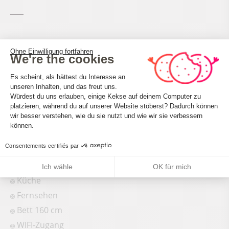
Capacité
Ohne Einwilligung fortfahren
We're the cookies
Einwilligungsmanagementplattform: 
Capacité maximum : 6
Es scheint, als hättest du Interesse an
unseren Inhalten, und das freut uns.
Nombre de salles de bain : 1
Würdest du uns erlauben, einige Kekse auf deinem Computer zu
platzieren, während du auf unserer Website stöberst? Dadurch können
Axeptio consent
wir besser verstehen, wie du sie nutzt und wie wir sie verbessern
können.
Consentements certifiés par
Conforts et services
Ich wähle
OK für mich
Küche
Fernsehen
Bett 160 cm
WIFI-Zugang