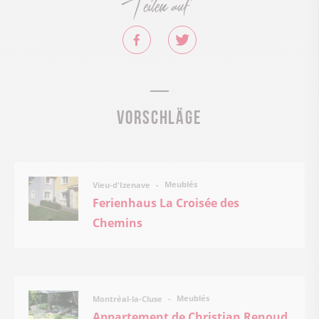
Teilen auf
Vorschläge
Meublés
Vieu-d'Izenave
Ferienhaus La Croisée des
Chemins
Meublés
Montréal-la-Cluse
Appartement de Christian Renoud