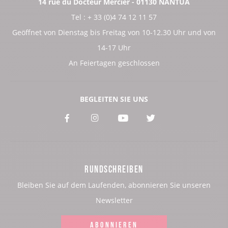
14 rue du Docteur Mercier - 01130 NANTUA
Tel : + 33 (0)4 74 12 11 57
Geöffnet von Dienstag bis Freitag von 10-12.30 Uhr und von
14-17 Uhr
An Feiertagen geschlossen
BEGLEITEN SIE UNS
Voir
Voir
Voir
Voir
notre
notre
notre
notre
page
page
page
page
RUNDSCHREIBEN
:
:
:
:
Bleiben Sie auf dem Laufenden, abonnieren Sie unseren
Facebook
Instagram
Youtube
Twitter
Newsletter
ABONNIEREN