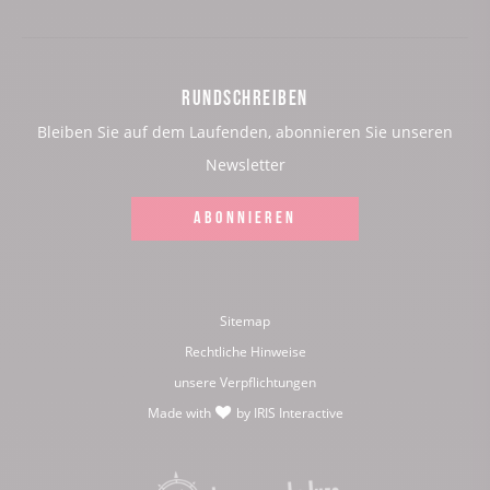
notre
notre
notre
notre
page
page
page
page
RUNDSCHREIBEN
:
:
:
:
Bleiben Sie auf dem Laufenden, abonnieren Sie unseren
Facebook
Instagram
Youtube
Twitter
Newsletter
ABONNIEREN
Sitemap
Rechtliche Hinweise
unsere Verpflichtungen
Made with
by
IRIS Interactive
love