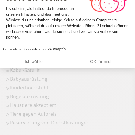
Einwilligungsmanagementplattform: 
Es scheint, als hättest du Interesse an
Conforts et services
unseren Inhalten, und das freut uns.
Würdest du uns erlauben, einige Kekse auf deinem Computer zu
Babybett
platzieren, während du auf unserer Website stöberst? Dadurch können
Axeptio consent
wir besser verstehen, wie du sie nutzt und wie wir sie verbessern
Fernsehen
können.
WIFI-Zugang
Consentements certifiés par
Haartrockner
Nichtraucher
Ich wähle
OK für mich
Kabel/Satellit
Babyausrüstung
Kinderhochstuhl
Bügelausrüstung
Haustiere akzeptiert
Tiere gegen Aufpreis
Reservierung von Dienstleistungen