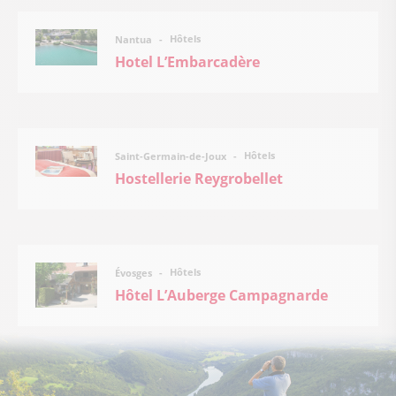
Hôtels
Nantua
Hotel L’Embarcadère
Hôtels
Saint-Germain-de-Joux
Hostellerie Reygrobellet
Hôtels
Évosges
Hôtel L’Auberge Campagnarde