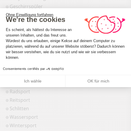
Geschirrspüler
Kinderhochstuhl
Ohne Einwilligung fortfahren
We're the cookies
Freie Verwaltung
Einwilligungsmanagementplattform: 
Es scheint, als hättest du Interesse an
Kamin / Holzofen
unseren Inhalten, und das freut uns.
Haustiere akzeptiert
Würdest du uns erlauben, einige Kekse auf deinem Computer zu
platzieren, während du auf unserer Website stöberst? Dadurch können
Axeptio consent
Wohnzimmer/Esszimmer
wir besser verstehen, wie du sie nutzt und wie wir sie verbessern
können.
Activités
Consentements certifiés par
Ski
Ich wähle
OK für mich
Langlauf
Radsport
Reitsport
Schlitten
Wassersport
Wintersport