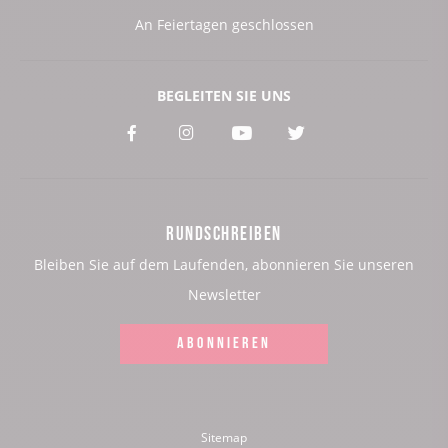
An Feiertagen geschlossen
BEGLEITEN SIE UNS
Voir
Voir
Voir
Voir
notre
notre
notre
notre
page
page
page
page
RUNDSCHREIBEN
:
:
:
:
Bleiben Sie auf dem Laufenden, abonnieren Sie unseren
Facebook
Instagram
Youtube
Twitter
Newsletter
ABONNIEREN
Sitemap