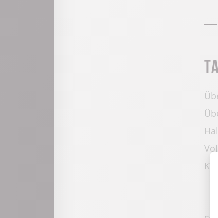
T
Übe
Übe
Hal
Vol
Kur