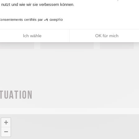
uer ist nicht inbegriffen.
nutzt und wie wir sie verbessern können.
onsentements certifiés par
des de paiement
Ich wähle
OK für mich
Scheck
Kreditkarte
Bar
ituation
+
−