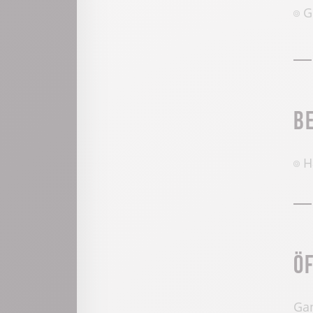
G
B
H
Ö
Gan