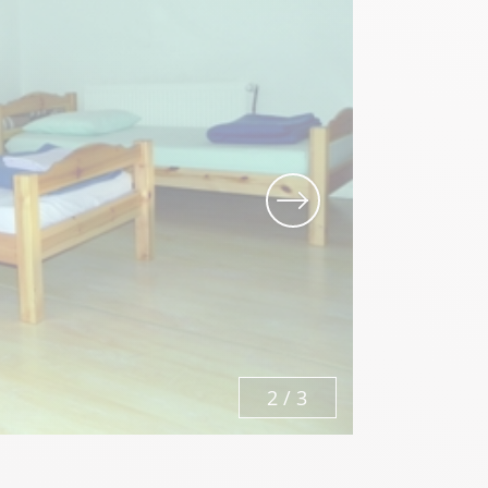
Know-how
Die ganze Gastronomie
2
/
3