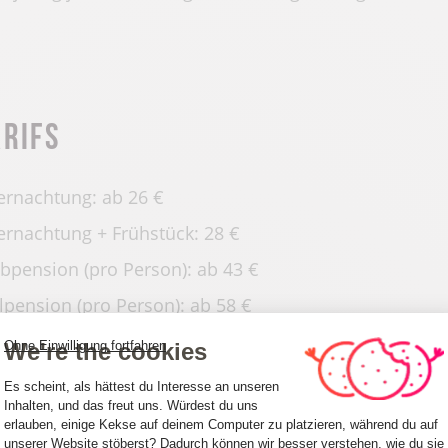
arifs
rnachtung: ab 26 €
rnachtung + Frühstück: 28 €
bpension (pro Person): ab 43 €
lpension (pro Person): ab 58 €
taxe: 0,55 €.
We're the cookies
Ohne Einwilligung fortfahren
Einwilligungsmanagementplattform: Pa
Es scheint, als hättest du Interesse an unseren
Inhalten, und das freut uns. Würdest du uns
erlauben, einige Kekse auf deinem Computer zu platzieren, während du auf
unserer Website stöberst? Dadurch können wir besser verstehen, wie du sie
Axeptio consent