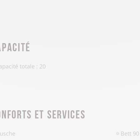
apacité
apacité totale : 20
onforts et services
usche
Bett 9