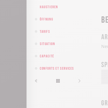
Haustieren
B
Öffnung
Tarifs
Ar
Situation
Ne
Capacité
Sp
Conforts et services
Gr