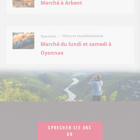
Marché à Arbent
Fêtes et manifestations
Oyonnax
Marché du lundi et samedi à
Oyonnax
SPRECHEN SIE UNS
AN