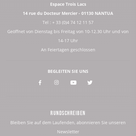
Espace Trois Lacs
14 rue du Docteur Mercier - 01130 NANTUA
Tel : + 33 (0)4 74 12 11 57
Geöffnet von Dienstag bis Freitag von 10-12.30 Uhr und von
14-17 Uhr
An Feiertagen geschlossen
BEGLEITEN SIE UNS
Voir
Voir
Voir
Voir
notre
notre
notre
notre
page
page
page
page
RUNDSCHREIBEN
:
:
:
:
Bleiben Sie auf dem Laufenden, abonnieren Sie unseren
Facebook
Instagram
Youtube
Twitter
Newsletter