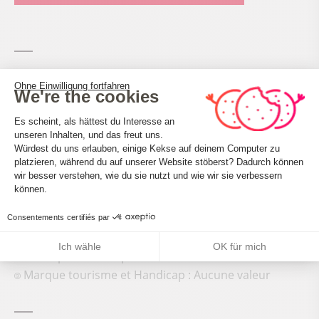
Ohne Einwilligung fortfahren
We're the cookies
Einwilligungsmanagementplattform: 
Es scheint, als hättest du Interesse an
Accueil des personnes en situation de handicap
unseren Inhalten, und das freut uns.
Tourisme adapté : Aucune valeur
Würdest du uns erlauben, einige Kekse auf deinem Computer zu
platzieren, während du auf unserer Website stöberst? Dadurch können
Axeptio consent
Nombre de pers. pouvant être accueillis en fauteuil
wir besser verstehen, wie du sie nutzt und wie wir sie verbessern
roulant : Aucune valeur
können.
Descriptif handicap mental : Aucune valeur
Descriptif handicap moteur : Aucune valeur
Consentements certifiés par
Descriptif handicap visuel : Aucune valeur
Ich wähle
OK für mich
Descriptif handicap auditif : Aucune valeur
Marque tourisme et Handicap : Aucune valeur