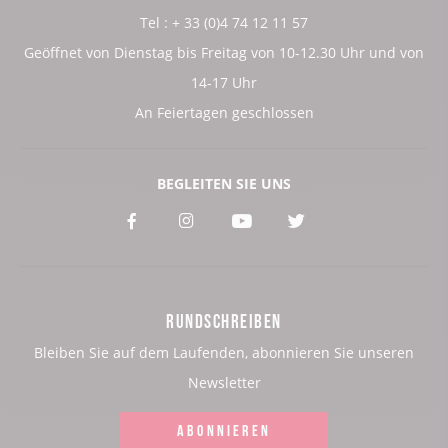
Tel : + 33 (0)4 74 12 11 57
Geöffnet von Dienstag bis Freitag von 10-12.30 Uhr und von
14-17 Uhr
An Feiertagen geschlossen
BEGLEITEN SIE UNS
Voir
Voir
Voir
Voir
notre
notre
notre
notre
page
page
page
page
RUNDSCHREIBEN
:
:
:
:
Bleiben Sie auf dem Laufenden, abonnieren Sie unseren
Facebook
Instagram
Youtube
Twitter
Newsletter
ABONNIEREN