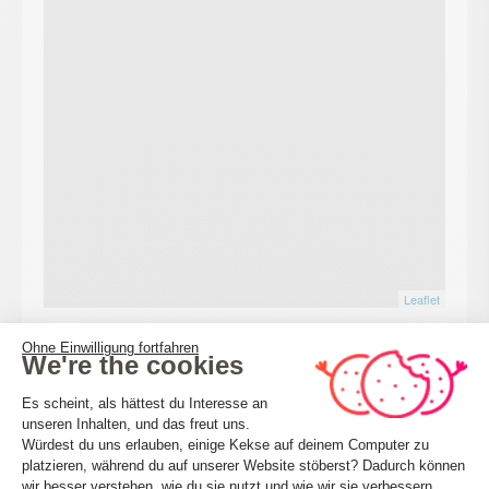
Leaflet
Ohne Einwilligung fortfahren
We're the cookies
BERECHNEN SIE MEINE REISEROUTE
Einwilligungsmanagementplattform: 
Es scheint, als hättest du Interesse an
unseren Inhalten, und das freut uns.
Würdest du uns erlauben, einige Kekse auf deinem Computer zu
platzieren, während du auf unserer Website stöberst? Dadurch können
Axeptio consent
wir besser verstehen, wie du sie nutzt und wie wir sie verbessern