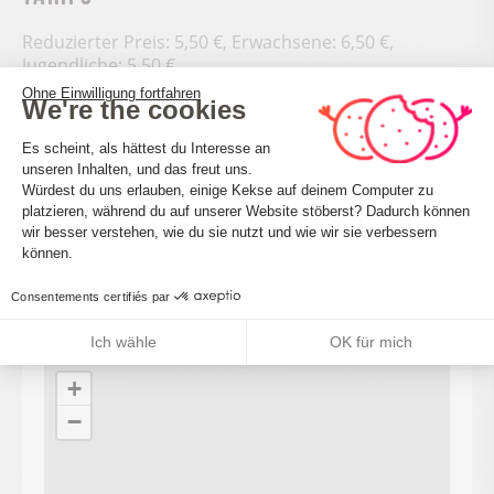
Reduzierter Preis: 5,50 €, Erwachsene: 6,50 €,
Jugendliche: 5,50 €.
Ohne Einwilligung fortfahren
We're the cookies
Kostenlos für Kinder unter 6 Jahren.
Einwilligungsmanagementplattform: 
Es scheint, als hättest du Interesse an
unseren Inhalten, und das freut uns.
Würdest du uns erlauben, einige Kekse auf deinem Computer zu
platzieren, während du auf unserer Website stöberst? Dadurch können
Axeptio consent
Réservation
wir besser verstehen, wie du sie nutzt und wie wir sie verbessern
können.
Situation
Consentements certifiés par
Ich wähle
OK für mich
+
−