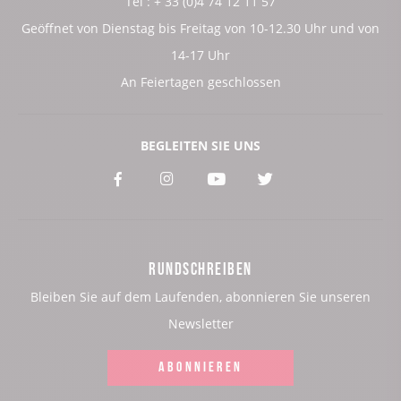
Tel : + 33 (0)4 74 12 11 57
Geöffnet von Dienstag bis Freitag von 10-12.30 Uhr und von
14-17 Uhr
An Feiertagen geschlossen
BEGLEITEN SIE UNS
Voir
Voir
Voir
Voir
notre
notre
notre
notre
page
page
page
page
RUNDSCHREIBEN
:
:
:
:
Bleiben Sie auf dem Laufenden, abonnieren Sie unseren
Facebook
Instagram
Youtube
Twitter
Newsletter
ABONNIEREN