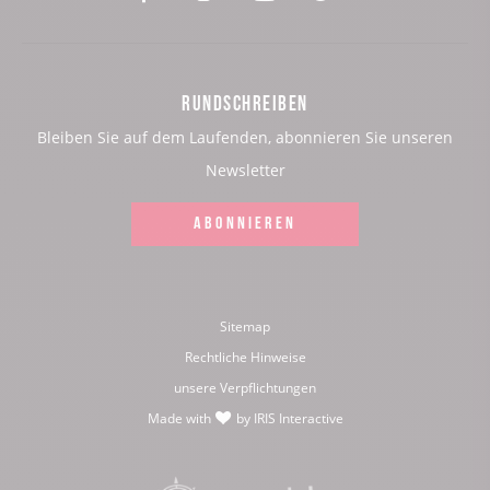
notre
notre
notre
notre
page
page
page
page
RUNDSCHREIBEN
:
:
:
:
Bleiben Sie auf dem Laufenden, abonnieren Sie unseren
Facebook
Instagram
Youtube
Twitter
Newsletter
ABONNIEREN
Sitemap
Rechtliche Hinweise
unsere Verpflichtungen
Made with
by
IRIS Interactive
love