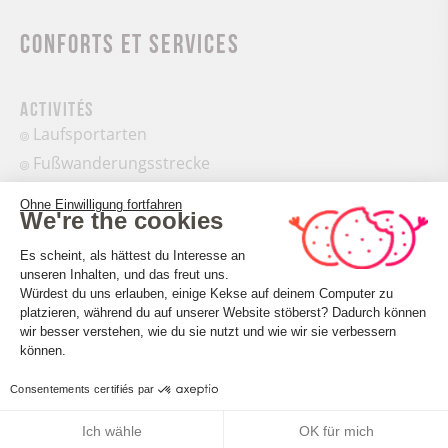
Conforts et services
Activités
Laufsportarten
Fußwanderungsstrecke
Ohne Einwilligung fortfahren
We're the cookies
Einwilligungsmanagementplattform: 
Es scheint, als hättest du Interesse an
unseren Inhalten, und das freut uns.
Würdest du uns erlauben, einige Kekse auf deinem Computer zu
platzieren, während du auf unserer Website stöberst? Dadurch können
Axeptio consent
Accueil des personnes en situation de handicap
wir besser verstehen, wie du sie nutzt und wie wir sie verbessern
Tourisme adapté : Nicht rollstuhlgeeignet
können.
Nombre de pers. pouvant être accueillis en fauteuil
Consentements certifiés par
roulant : Aucune valeur
Descriptif handicap mental : Aucune valeur
Ich wähle
OK für mich