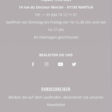
14 rue du Docteur Mercier - 01130 NANTUA
Tel : + 33 (0)4 74 12 11 57
Geöffnet von Dienstag bis Freitag von 10-12.30 Uhr und von
14-17 Uhr
An Feiertagen geschlossen
BEGLEITEN SIE UNS
Voir
Voir
Voir
Voir
notre
notre
notre
notre
page
page
page
page
RUNDSCHREIBEN
:
:
:
:
Bleiben Sie auf dem Laufenden, abonnieren Sie unseren
Facebook
Instagram
Youtube
Twitter
Newsletter