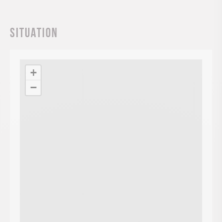
Situation
+
−