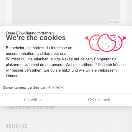
Leaflet
Ohne Einwilligung fortfahren
We're the cookies
Einwilligungsmanagementplattform: 
BERECHNEN SIE MEINE REISEROUTE
Es scheint, als hättest du Interesse an
unseren Inhalten, und das freut uns.
Würdest du uns erlauben, einige Kekse auf deinem Computer zu
platzieren, während du auf unserer Website stöberst? Dadurch können
Axeptio consent
wir besser verstehen, wie du sie nutzt und wie wir sie verbessern
können.
Consentements certifiés par
Conforts et services
Ich wähle
OK für mich
Haustiere akzeptiert
Activités