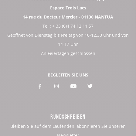
Espace Trois Lacs
14 rue du Docteur Mercier - 01130 NANTUA
Tel : + 33 (0)4 74 12 11 57
Geöffnet von Dienstag bis Freitag von 10-12.30 Uhr und von
14-17 Uhr
An Feiertagen geschlossen
BEGLEITEN SIE UNS
Voir
Voir
Voir
Voir
notre
notre
notre
notre
page
page
page
page
RUNDSCHREIBEN
:
:
:
:
Bleiben Sie auf dem Laufenden, abonnieren Sie unseren
Facebook
Instagram
Youtube
Twitter
Newsletter