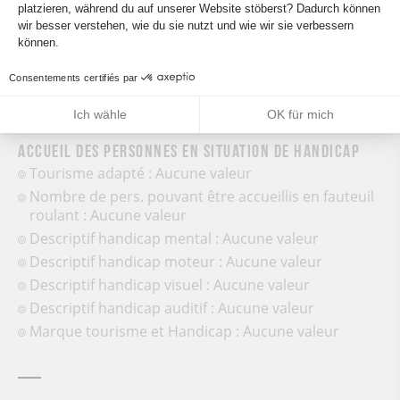
Parkplatz in der Nähe
platzieren, während du auf unserer Website stöberst? Dadurch können
Axeptio consent
wir besser verstehen, wie du sie nutzt und wie wir sie verbessern
können.
Consentements certifiés par
Ich wähle
OK für mich
Accueil des personnes en situation de handicap
Tourisme adapté : Aucune valeur
Nombre de pers. pouvant être accueillis en fauteuil
roulant : Aucune valeur
Descriptif handicap mental : Aucune valeur
Descriptif handicap moteur : Aucune valeur
Descriptif handicap visuel : Aucune valeur
Descriptif handicap auditif : Aucune valeur
Marque tourisme et Handicap : Aucune valeur