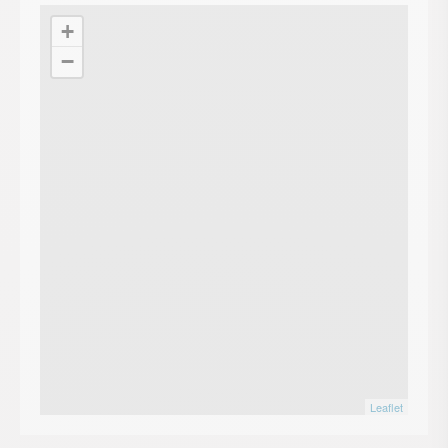
+
−
Leaflet