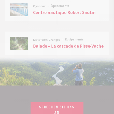
Équipements
Oyonnax
Centre nautique Robert Sautin
Équipements
Matafelon-Granges
Balade – La cascade de Pisse-Vache
SPRECHEN SIE UNS
AN