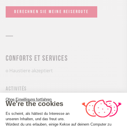
BERECHNEN SIE MEINE REISEROUTE
Conforts et services
Haustiere akzeptiert
Activités
Trail-Route
Ohne Einwilligung fortfahren
We're the cookies
Laufsportarten
Einwilligungsmanagementplattform: 
Es scheint, als hättest du Interesse an
unseren Inhalten, und das freut uns.
Équipements
Würdest du uns erlauben, einige Kekse auf deinem Computer zu