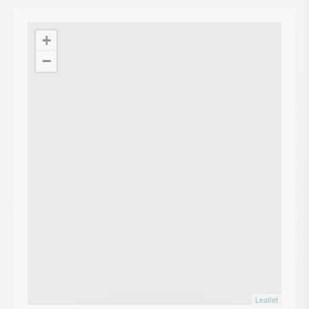
+
−
Leaflet