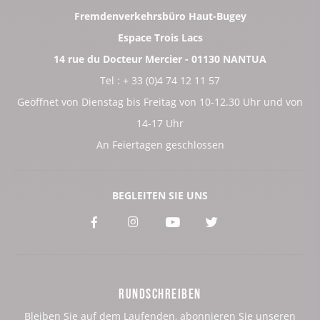
Fremdenverkehrsbüro Haut-Bugey
Espace Trois Lacs
14 rue du Docteur Mercier - 01130 NANTUA
Tel : + 33 (0)4 74 12 11 57
Geöffnet von Dienstag bis Freitag von 10-12.30 Uhr und von
14-17 Uhr
An Feiertagen geschlossen
BEGLEITEN SIE UNS
Voir
Voir
Voir
Voir
notre
notre
notre
notre
page
page
page
page
RUNDSCHREIBEN
:
:
:
:
Bleiben Sie auf dem Laufenden, abonnieren Sie unseren