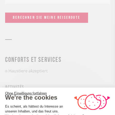
BERECHNEN SIE MEINE REISEROUTE
Conforts et services
Haustiere akzeptiert
Activités
Trail-Route
Ohne Einwilligung fortfahren
We're the cookies
Laufsportarten
Einwilligungsmanagementplattform: 
Es scheint, als hättest du Interesse an
unseren Inhalten, und das freut uns.