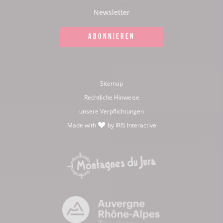
Facebook
Instagram
Youtube
Twitter
Newsletter
ABONNIEREN
Sitemap
Rechtliche Hinweise
unsere Verpflichtungen
Made with
by
IRIS Interactive
love