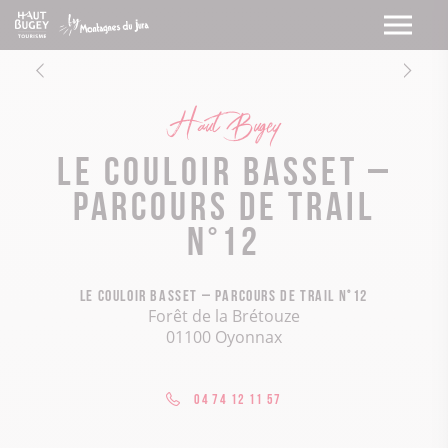
Haut Bugey
Le couloir Basset –
Parcours de trail
n°12
Le couloir Basset – Parcours de trail n°12
Forêt de la Brétouze
01100 Oyonnax
04 74 12 11 57