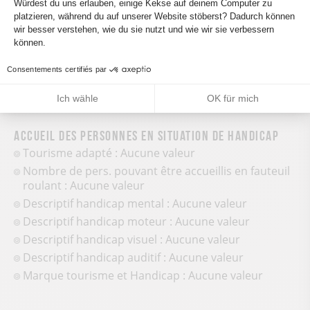
Équipements
Würdest du uns erlauben, einige Kekse auf deinem Computer zu
platzieren, während du auf unserer Website stöberst? Dadurch können
Axeptio consent
Parkplatz in der Nähe
wir besser verstehen, wie du sie nutzt und wie wir sie verbessern
können.
Consentements certifiés par
Ich wähle
OK für mich
Accueil des personnes en situation de handicap
Tourisme adapté : Aucune valeur
Nombre de pers. pouvant être accueillis en fauteuil
roulant : Aucune valeur
Descriptif handicap mental : Aucune valeur
Descriptif handicap moteur : Aucune valeur
Descriptif handicap visuel : Aucune valeur
Descriptif handicap auditif : Aucune valeur
Marque tourisme et Handicap : Aucune valeur