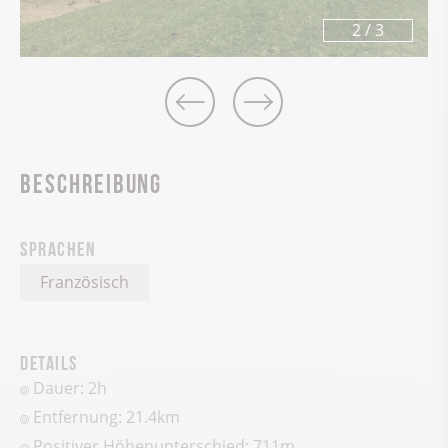
2
/
3
Beschreibung
Sprachen
Französisch
Details
Dauer: 2h
Entfernung: 21.4km
Positiver Höhenunterschied:
711
m