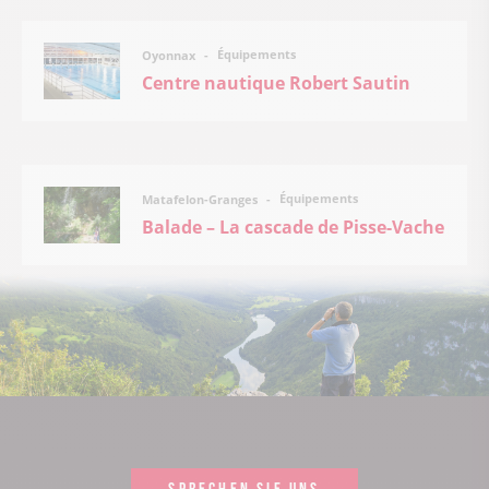
Équipements
Oyonnax
Centre nautique Robert Sautin
Équipements
Matafelon-Granges
Balade – La cascade de Pisse-Vache
SPRECHEN SIE UNS