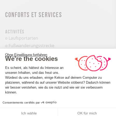
Conforts et services
Activités
Laufsportarten
Fußwanderungsstrecke
Ohne Einwilligung fortfahren
We're the cookies
Einwilligungsmanagementplattform: 
Es scheint, als hättest du Interesse an
unseren Inhalten, und das freut uns.
Würdest du uns erlauben, einige Kekse auf deinem Computer zu
platzieren, während du auf unserer Website stöberst? Dadurch können
Axeptio consent
Accueil des personnes en situation de handicap
wir besser verstehen, wie du sie nutzt und wie wir sie verbessern
können.
Tourisme adapté : Aucune valeur
Nombre de pers. pouvant être accueillis en fauteuil
Consentements certifiés par
roulant : Aucune valeur
Descriptif handicap mental : Aucune valeur
Ich wähle
OK für mich