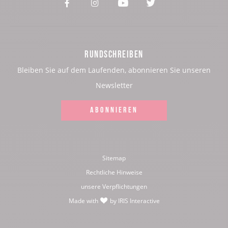
Voir
Voir
Voir
Voir
notre
notre
notre
notre
page
page
page
page
RUNDSCHREIBEN
:
:
:
:
Bleiben Sie auf dem Laufenden, abonnieren Sie unseren
Facebook
Instagram
Youtube
Twitter
Newsletter
ABONNIEREN
Sitemap
Rechtliche Hinweise
unsere Verpflichtungen
Made with
by
IRIS Interactive
love