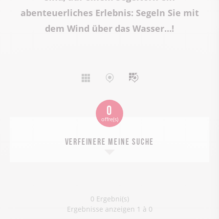
abenteuerliches Erlebnis: Segeln Sie mit
dem Wind über das Wasser…!
Affichage
Affichage
Affichage
liste
carte
mixte
0
offre(s)
Verfeinere meine Suche
0 Ergebni(s)
Ergebnisse anzeigen 1 à 0