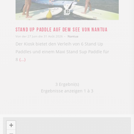
3
Stand up paddle auf dem See von Nantua
Von der 27 Juin die 31 Août 2026
Nantua
Der Kiosk bietet den Verleih von 6 Stand Up
Paddles und einem Maxi Stand Sup Paddle für
8
...
3 Ergebni(s)
Ergebnisse anzeigen 1 à 3
+